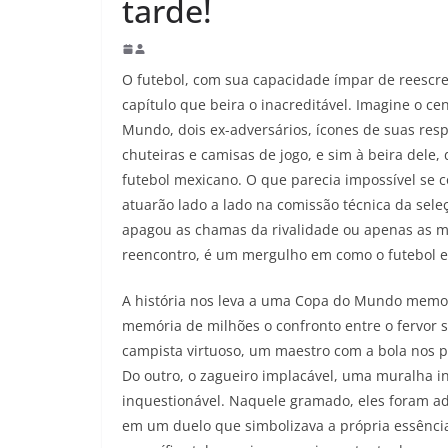
tarde!
O futebol, com sua capacidade ímpar de reescrev
capítulo que beira o inacreditável. Imagine o 
Mundo, dois ex-adversários, ícones de suas res
chuteiras e camisas de jogo, e sim à beira dele
futebol mexicano. O que parecia impossível se c
atuarão lado a lado na comissão técnica da sel
apagou as chamas da rivalidade ou apenas as m
reencontro, é um mergulho em como o futebol e 
A história nos leva a uma Copa do Mundo memor
memória de milhões o confronto entre o fervor s
campista virtuoso, um maestro com a bola nos pé
Do outro, o zagueiro implacável, uma muralha i
inquestionável. Naquele gramado, eles foram ad
em um duelo que simbolizava a própria essência 