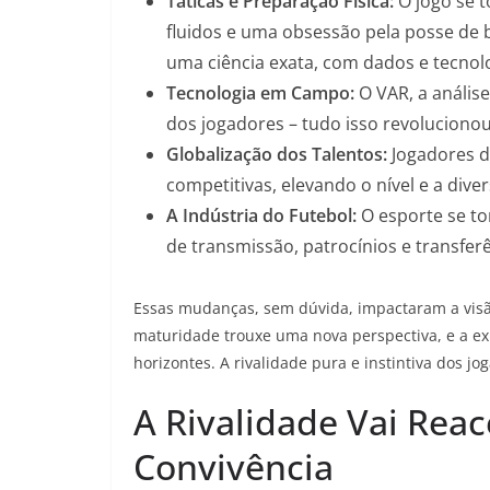
Táticas e Preparação Física:
O jogo se t
fluidos e uma obsessão pela posse de b
uma ciência exata, com dados e tecno
Tecnologia em Campo:
O VAR, a anális
dos jogadores – tudo isso revolucionou 
Globalização dos Talentos:
Jogadores d
competitivas, elevando o nível e a diver
A Indústria do Futebol:
O esporte se to
de transmissão, patrocínios e transf
Essas mudanças, sem dúvida, impactaram a visão 
maturidade trouxe uma nova perspectiva, e a exp
horizontes. A rivalidade pura e instintiva dos j
A Rivalidade Vai Rea
Convivência