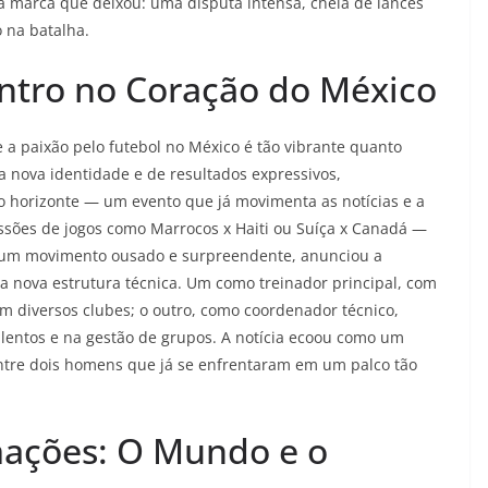
 a marca que deixou: uma disputa intensa, cheia de lances
 na batalha.
ntro no Coração do México
 a paixão pelo futebol no México é tão vibrante quanto
a nova identidade e de resultados expressivos,
horizonte — um evento que já movimenta as notícias e a
ssões de jogos como Marrocos x Haiti ou Suíça x Canadá —
m um movimento ousado e surpreendente, anunciou a
a nova estrutura técnica. Um como treinador principal, com
m diversos clubes; o outro, como coordenador técnico,
alentos e na gestão de grupos. A notícia ecoou como um
entre dois homens que já se enfrentaram em um palco tão
mações: O Mundo e o