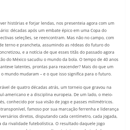
er histórias e forjar lendas, nos presenteia agora com um
cenário: décadas após um embate épico em uma Copa do
pectivas seleções, se reencontram. Mas não no campo, com
, de terno e prancheta, assumindo as rédeas do futuro do
oncretizou, e a notícia de que esses titãs do passado agora
eção do México sacudiu o mundo da bola. O tempo de 40 anos
anteve latentes, prontas para reacender? Mais do que um
o mundo mudaram – e o que isso significa para o futuro.
ável de quatro décadas atrás, um torneio que gravou na
ul-americano e a disciplina europeia. De um lado, o meio-
s, conhecido por sua visão de jogo e passes milimétricos.
ntransponível, famoso por sua marcação ferrenha e liderança
versários diretos, disputando cada centímetro, cada jogada,
da rivalidade futebolística. O resultado daquele jogo