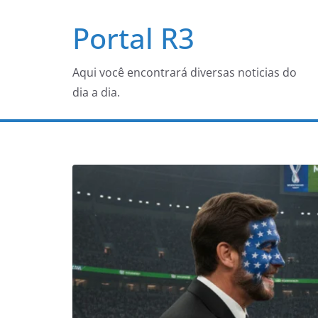
Pular
Portal R3
para
o
conteúdo
Aqui você encontrará diversas noticias do
dia a dia.