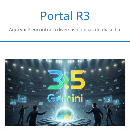
Pular
Portal R3
para
o
conteúdo
Aqui você encontrará diversas noticias do dia a dia.