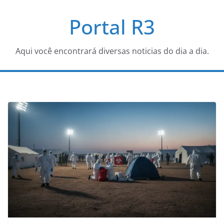
Pular
Portal R3
para
o
conteúdo
Aqui você encontrará diversas noticias do dia a dia.